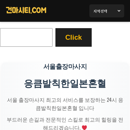
콘
텐
건마시티.COM
츠
로
검
바
Click
색
로
가
기
서울출장마사지
응큼발칙한일본혼혈
서울 출장마사지 최고의 서비스를 보장하는 24시 응
큼발칙한일본혼혈 입니다
부드러운 손길과 전문적인 스킬로 최고의 힐링을 전
해드리겠습니다.