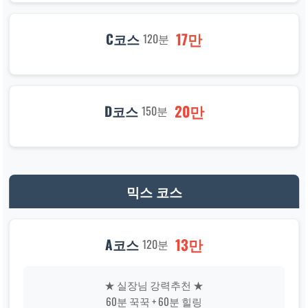
17만
C코스
120분
20만
D코스
150분
믹스 코스
13만
A코스
120분
★ 실장님 강력추천 ★
60분 꾹꾹 + 60분 힐링