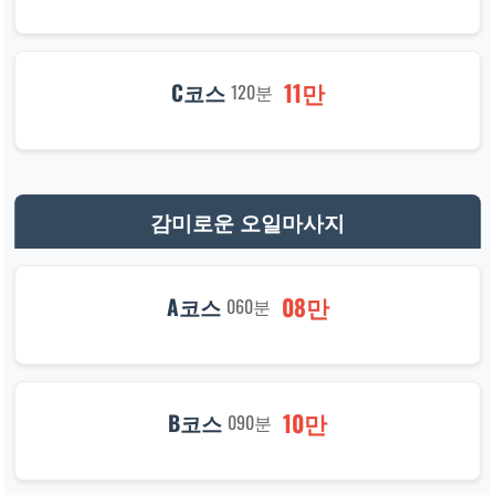
11만
C코스
120분
감미로운 오일마사지
08만
A코스
060분
10만
B코스
090분