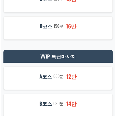
16만
D코스
150분
VVIP 특급마사지
12만
A코스
060분
14만
B코스
090분