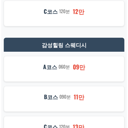
12만
C코스
120분
감성힐링 스웨디시
09만
A코스
060분
11만
B코스
090분
13만
C코스
120분