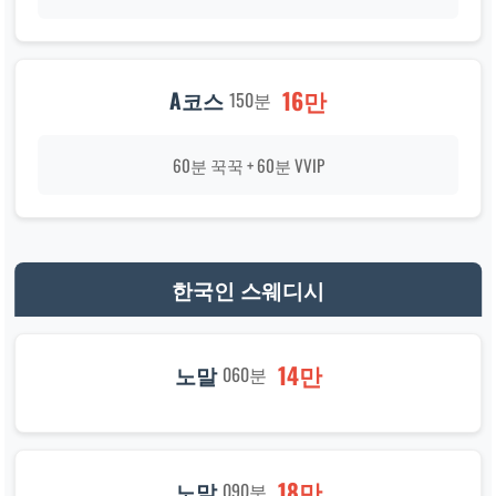
16만
A코스
150분
60분 꾹꾹 + 60분 VVIP
한국인 스웨디시
14만
노말
060분
18만
노말
090분