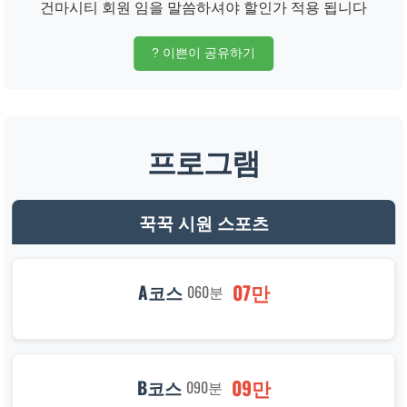
건마시티 회원 임을 말씀하셔야 할인가 적용 됩니다
? 이쁜이 공유하기
프로그램
꾹꾹 시원 스포츠
07만
A코스
060분
09만
B코스
090분