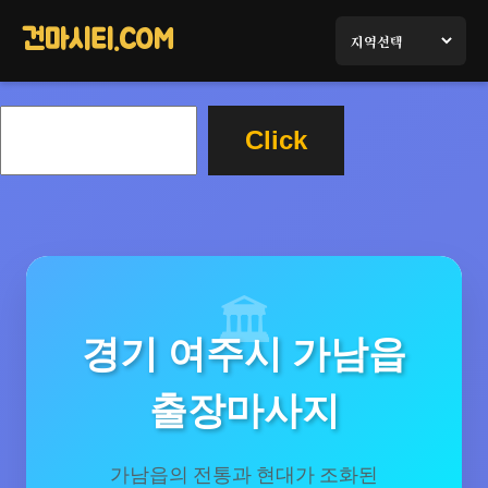
콘
텐
건마시티.COM
츠
로
검
바
Click
색
로
가
기
경기 여주시 가남읍
출장마사지
가남읍의 전통과 현대가 조화된