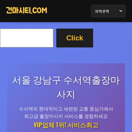
콘
텐
건마시티.COM
츠
로
검
바
Click
색
로
가
기
서울 강남구 수서역출장마
사지
수서역의 현대적이고 세련된 교통 중심가에서
최고급 출장마사지 서비스를 경험하세요
VIP업체 1위! 서비스최고