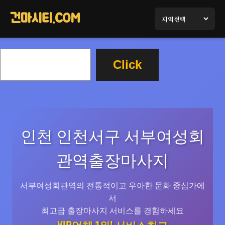
콘
텐
건마시티.COM
츠
로
검
바
Click
색
로
가
기
인천 인천서구 서부여성회
관역출장마사지
서부여성회관역의 전통적이고 우아한 문화 중심가에
서
최고급 출장마사지 서비스를 경험하세요
VIP업체 1위! 서비스최고