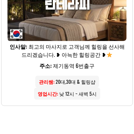
란테라피
인사말:
최고의 마사지로 고객님께 힐링을 선사해
드리겠습니다. ❥ 아늑한 힐링공간 ❥
주소:
제기동역 6번출구
관리쌤:
20대,30대 & 힐링샵
영업시간:
낮 12시 ~ 새벽 5시