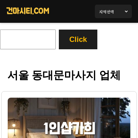
콘
텐
건마시티.COM
츠
로
바
검
Click
로
색
가
기
서울 동대문마사지 업체
1인샵가희