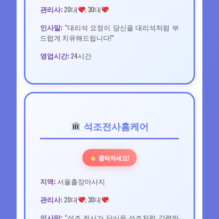
관리사:
20대
, 30대
인사말:
“대리석 요정이 당신을 대리석처럼 부
드럽게 치유해드립니다!”
영업시간:
24시간
석조전사홈케어
클릭하세요!
지역:
서울출장마사지
관리사:
20대
, 30대
인사말:
“석조 전사가 당신을 석조처럼 강력하