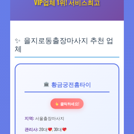
VIP업체 1위! 서비스최고
을지로동출장마사지 추천 업
체
황금궁전홈타이
클릭하세요!
지역:
서울출장마사지
관리사:
20대
, 30대