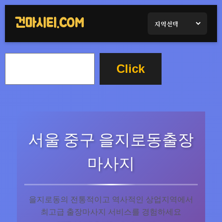
콘
텐
건마시티.COM
츠
로
검
바
Click
색
로
가
기
서울 중구 을지로동출장
마사지
을지로동의 전통적이고 역사적인 상업지역에서
최고급 출장마사지 서비스를 경험하세요