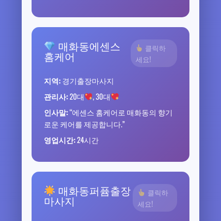
매화동에센스
클릭하
홈케어
세요!
지역:
경기출장마사지
관리사:
20대
, 30대
인사말:
“에센스 홈케어로 매화동의 향기
로운 케어를 제공합니다.”
영업시간:
24시간
매화동퍼퓸출장
클릭하
마사지
세요!