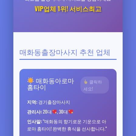
VIP업체 1위! 서비스최고
매화동출장마사지 추천 업체
매화동아로마
클릭하
홈타이
세요!
지역:
경기출장마사지
관리사:
20대
, 30대
인사말:
“매화동의 향기로운 기운으로 아
로마 홈타이! 완벽한 휴식을 선사합니다.”