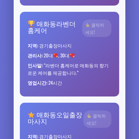
매화동라벤더
클릭하
홈케어
세요!
지역:
경기출장마사지
관리사:
20대
, 30대
인사말:
“라벤더 홈케어로 매화동의 향기
로운 케어를 제공합니다.”
영업시간:
24시간
매화동오일출장
클릭하
마사지
세요!
지역:
경기출장마사지