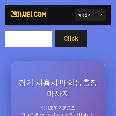
콘
텐
건마시티.COM
츠
로
검
바
Click
색
로
가
기
경기 시흥시 매화동출장
마사지
향기로운 기운으로
최고급 출장마사지 서비스를 경험하세요