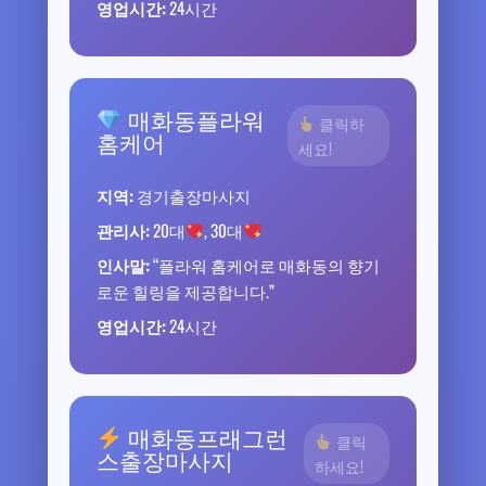
영업시간:
24시간
매화동플라워
클릭하
홈케어
세요!
지역:
경기출장마사지
관리사:
20대
, 30대
인사말:
“플라워 홈케어로 매화동의 향기
로운 힐링을 제공합니다.”
영업시간:
24시간
매화동프래그런
클릭
스출장마사지
하세요!