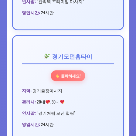
인사말:
“관악역 프리미엄 마사지”
영업시간:
24시간
경기모던홈타이
클릭하세요!
지역:
경기출장마사지
관리사:
20대
, 30대
인사말:
“경기처럼 모던 힐링”
영업시간:
24시간