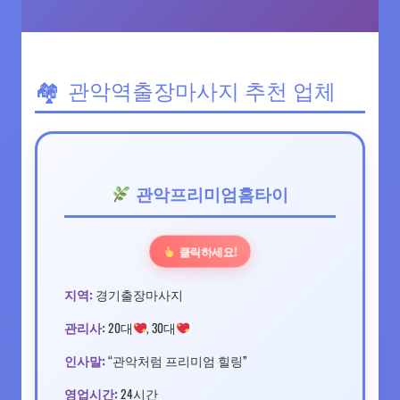
관악역출장마사지 추천 업체
관악프리미엄홈타이
클릭하세요!
지역:
경기출장마사지
관리사:
20대
, 30대
인사말:
“관악처럼 프리미엄 힐링”
영업시간:
24시간