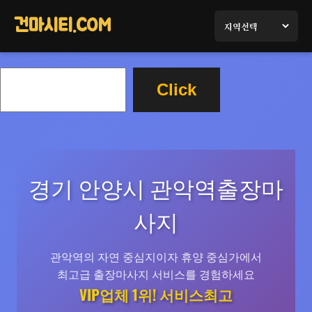
콘
텐
건마시티.COM
츠
로
검
바
Click
색
로
가
기
경기 안양시 관악역출장마
사지
관악역의 자연 중심지이자 휴양 중심가에서
최고급 출장마사지 서비스를 경험하세요
VIP업체 1위! 서비스최고