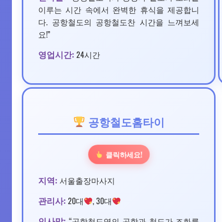
이루는 시간 속에서 완벽한 휴식을 제공합니
다. 공항철도의 공항철도찬 시간을 느껴보세
요!”
영업시간:
24시간
공항철도홈타이
클릭하세요!
지역:
서울출장마사지
관리사:
20대
, 30대
인사말:
“공항철도역의 공항과 철도가 조화를