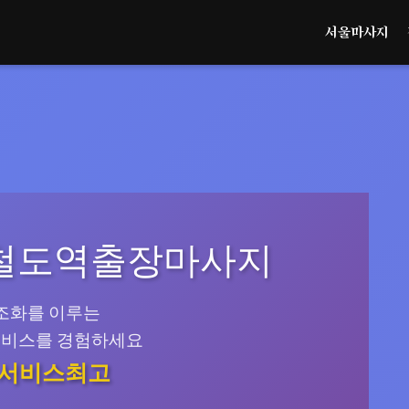
서울마사지
항철도역출장마사지
조화를 이루는
서비스를 경험하세요
! 서비스최고