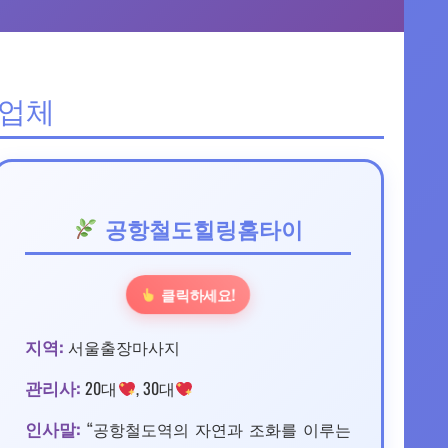
 업체
공항철도힐링홈타이
클릭하세요!
지역:
서울출장마사지
관리사:
20대
, 30대
인사말:
“공항철도역의 자연과 조화를 이루는