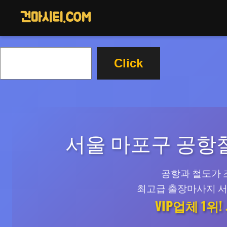
콘
건마시티.COM
텐
츠
로
검
바
Click
색
로
가
기
서울 마포구 공
공항과 철도가 
최고급 출장마사지 
VIP업체 1위