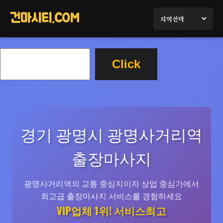
콘
텐
건마시티.COM
츠
로
검
바
Click
색
로
가
기
경기 광명시 광명사거리역
출장마사지
광명사거리역의 교통 중심지이자 상업 중심가에서
최고급 출장마사지 서비스를 경험하세요
VIP업체 1위! 서비스최고