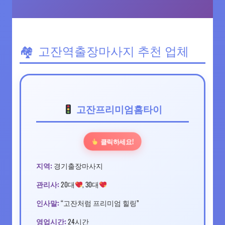
고잔역출장마사지 추천 업체
고잔프리미엄홈타이
클릭하세요!
지역:
경기출장마사지
관리사:
20대
, 30대
인사말:
“고잔처럼 프리미엄 힐링”
영업시간:
24시간