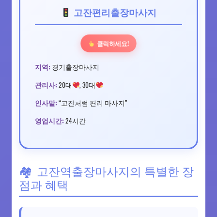
고잔편리출장마사지
클릭하세요!
지역:
경기출장마사지
관리사:
20대
, 30대
인사말:
“고잔처럼 편리 마사지”
영업시간:
24시간
고잔역출장마사지의 특별한 장
점과 혜택