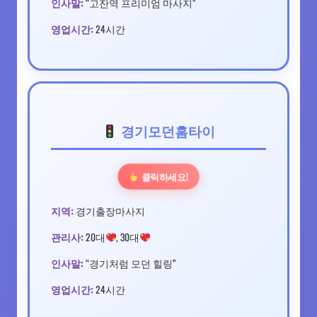
인사말:
“고잔역 프리미엄 마사지”
영업시간:
24시간
경기모던홈타이
클릭하세요!
지역:
경기출장마사지
관리사:
20대
, 30대
인사말:
“경기처럼 모던 힐링”
영업시간:
24시간