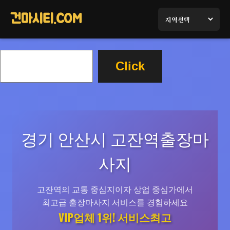
콘
텐
건마시티.COM
츠
로
검
바
Click
색
로
가
기
경기 안산시 고잔역출장마
사지
고잔역의 교통 중심지이자 상업 중심가에서
최고급 출장마사지 서비스를 경험하세요
VIP업체 1위! 서비스최고