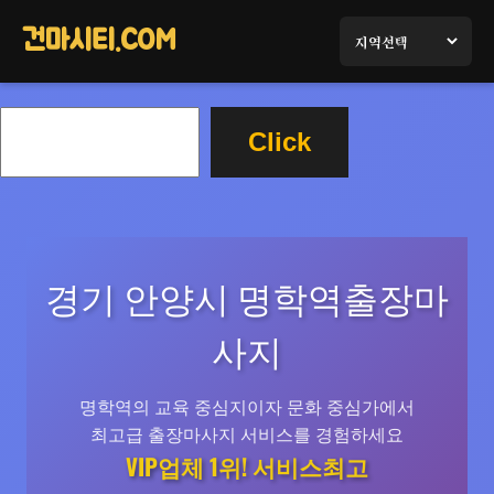
콘
텐
건마시티.COM
츠
로
검
바
Click
색
로
가
기
경기 안양시 명학역출장마
사지
명학역의 교육 중심지이자 문화 중심가에서
최고급 출장마사지 서비스를 경험하세요
VIP업체 1위! 서비스최고