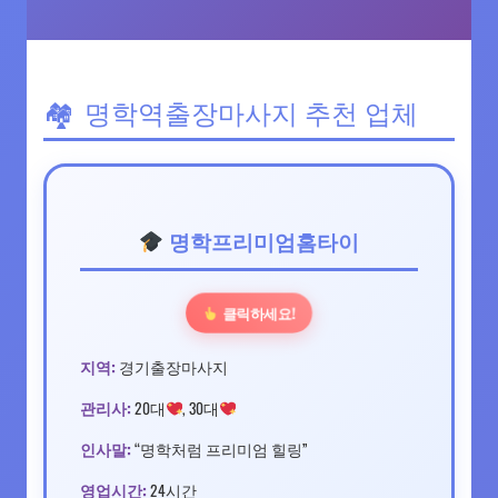
명학역출장마사지 추천 업체
명학프리미엄홈타이
클릭하세요!
지역:
경기출장마사지
관리사:
20대
, 30대
인사말:
“명학처럼 프리미엄 힐링”
영업시간:
24시간