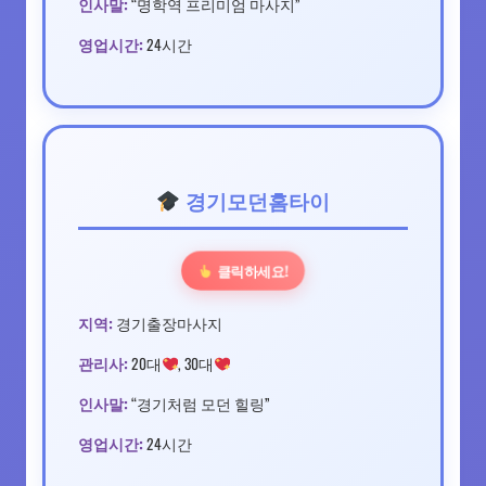
인사말:
“명학역 프리미엄 마사지”
영업시간:
24시간
경기모던홈타이
클릭하세요!
지역:
경기출장마사지
관리사:
20대
, 30대
인사말:
“경기처럼 모던 힐링”
영업시간:
24시간