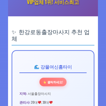
VIP업체 1위! 서비스최고
한강로동출장마사지 추천 업
체
강물여신홈타이
클릭하세요!
지역:
서울출장마사지
관리사:
20대
, 30대