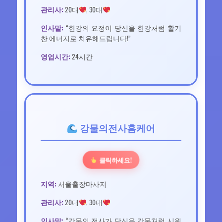
관리사:
20대
, 30대
인사말:
“한강의 요정이 당신을 한강처럼 활기
찬 에너지로 치유해드립니다!”
영업시간:
24시간
강물의전사홈케어
클릭하세요!
지역:
서울출장마사지
관리사:
20대
, 30대
인사말:
“강물의 전사가 당신을 강물처럼 시원