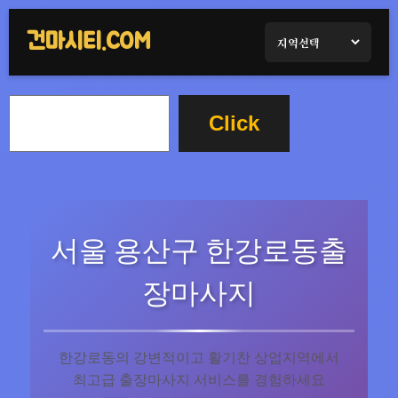
콘
텐
건마시티.COM
츠
로
검
바
Click
색
로
가
기
서울 용산구 한강로동출
장마사지
한강로동의 강변적이고 활기찬 상업지역에서
최고급 출장마사지 서비스를 경험하세요