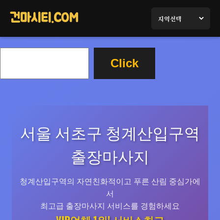
콘
텐
건마시티.COM
츠
로
검
바
Click
색
로
가
기
서울 서초구 청계산입구역
출장마사지
청계산입구역의 자연친화적이고 푸른 산림 중심가에
서
최고급 출장마사지 서비스를 경험하세요
VIP업체 1위! 서비스최고