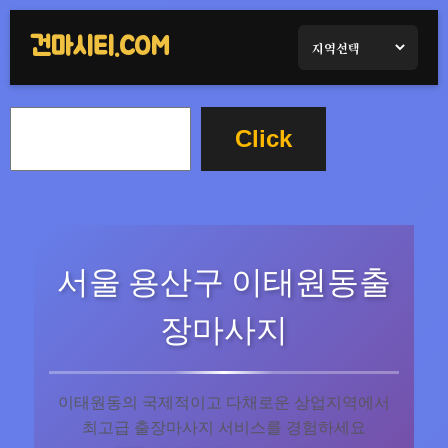
콘
텐
건마시티.COM
츠
로
검
바
Click
색
로
가
기
서울 용산구 이태원동출
장마사지
이태원동의 국제적이고 다채로운 상업지역에서
최고급 출장마사지 서비스를 경험하세요