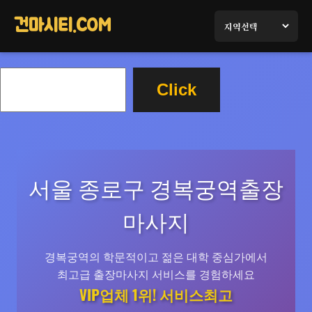
콘
텐
건마시티.COM
츠
로
검
바
Click
색
로
가
기
서울 종로구 경복궁역출장
마사지
경복궁역의 학문적이고 젊은 대학 중심가에서
최고급 출장마사지 서비스를 경험하세요
VIP업체 1위! 서비스최고