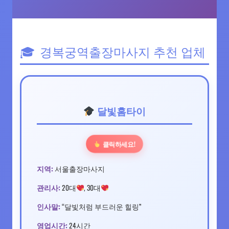
경복궁역출장마사지 추천 업체
달빛홈타이
클릭하세요!
지역:
서울출장마사지
관리사:
20대
, 30대
인사말:
“달빛처럼 부드러운 힐링”
영업시간:
24시간