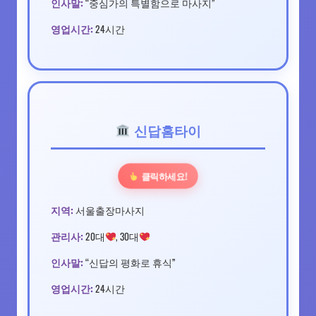
인사말:
“중심가의 특별함으로 마사지”
영업시간:
24시간
신답홈타이
클릭하세요!
지역:
서울출장마사지
관리사:
20대
, 30대
인사말:
“신답의 평화로 휴식”
영업시간:
24시간