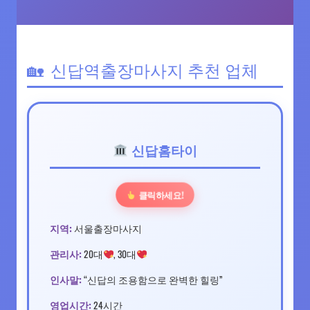
신답역출장마사지 추천 업체
신답홈타이
클릭하세요!
지역:
서울출장마사지
관리사:
20대
, 30대
인사말:
“신답의 조용함으로 완벽한 힐링”
영업시간:
24시간