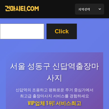
콘
텐
건마시티.COM
츠
로
검
바
Click
색
로
가
기
서울 성동구 신답역출장마
사지
신답역의 조용하고 평화로운 주거 중심가에서
최고급 출장마사지 서비스를 경험하세요
VIP업체 1위! 서비스최고