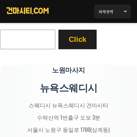
콘
텐
건마시티.COM
츠
로
검
바
Click
색
로
가
기
노원마사지
뉴욕스웨디시
스웨디시 뉴욕스웨디시 건마시티
수락산역 1번출구 도보 3분
서울시 노원구 동일로 1700(상계동)