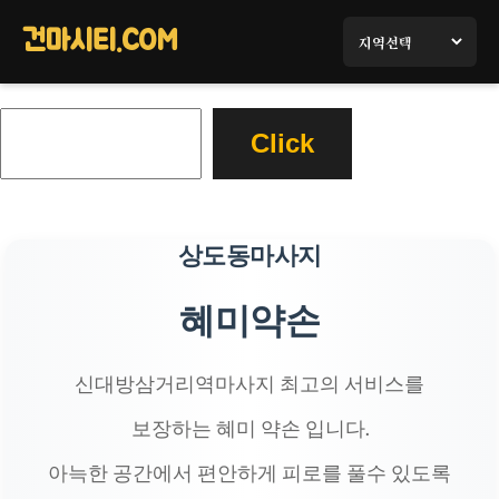
콘
텐
건마시티.COM
츠
로
검
바
Click
색
로
가
기
상도동마사지
혜미약손
신대방삼거리역마사지 최고의 서비스를
보장하는 혜미 약손 입니다.
아늑한 공간에서 편안하게 피로를 풀수 있도록