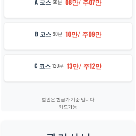
08만/ 주07만
A 코스
60분
10만/ 주09만
B 코스
90분
13만/ 주12만
C 코스
120분
할인은 현금가 기준 입니다
카드가능