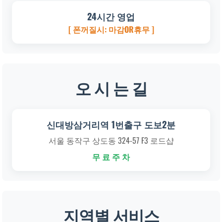
24시간 영업
[ 폰꺼질시: 마감OR휴무 ]
오 시 는 길
신대방삼거리역 1번출구 도보2분
서울 동작구 상도동 324-57 F3 로드샵
무 료 주 차
지역별 서비스