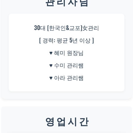
관 리 사 님
30대 [한국인&교포]女관리
[ 경력: 평균 5년 이상 ]
♥ 혜미 원장님
♥ 수미 관리쌤
♥ 아라 관리쌤
영 업 시 간