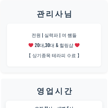
관 리 사 님
전원 | 실력파 | 여 썜들
20대,30대 & 힐링샵
【 상기종목 테라피 수료 】
영 업 시 간