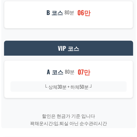
06만
B 코스
80분
VIP 코스
07만
A 코스
80분
└ 상체30분 + 하체50분 ┘
할인은 현금가 기준 입니다
꽉채운시간:입.퇴실 아닌 순수관리시간