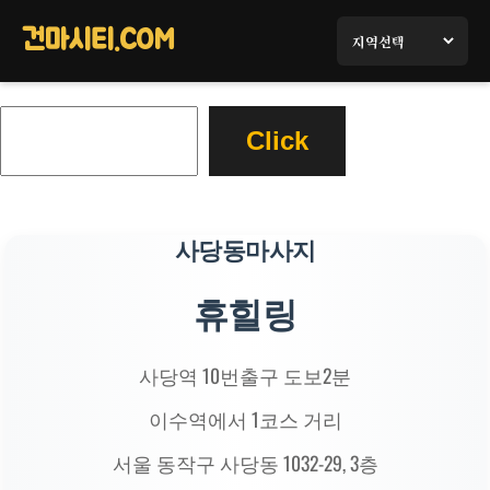
콘
텐
건마시티.COM
츠
로
검
바
Click
색
로
가
기
사당동마사지
휴힐링
사당역 10번출구 도보2분
이수역에서 1코스 거리
서울 동작구 사당동 1032-29, 3층