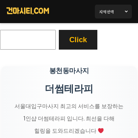
콘
텐
건마시티.COM
츠
로
검
바
Click
색
로
가
기
봉천동마사지
더썸테라피
서울대입구마사지 최고의 서비스를 보장하는
1인샵 더썸테라피 입니다. 최선을 다해
힐링을 도와드리겠습니다