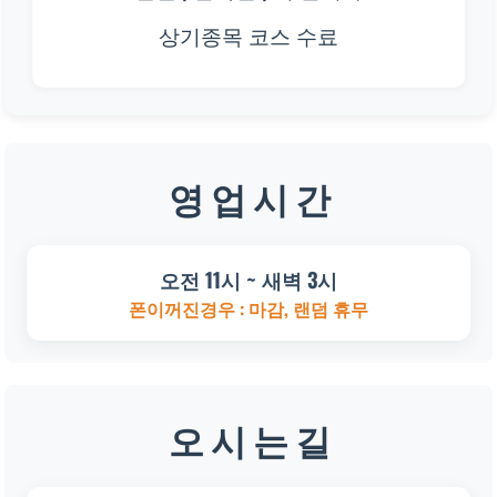
상기종목 코스 수료
영 업 시 간
오전 11시 ~ 새벽 3시
폰이꺼진경우 : 마감, 랜덤 휴무
오 시 는 길